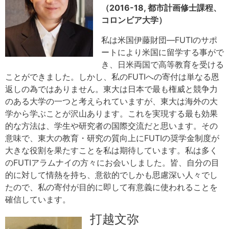
（2016-18, 都市計画修士課程、
コロンビア大学）
私は米国伊藤財団—FUTIのサポ
ートにより米国に留学する事がで
き、日米両国で高等教育を受ける
ことができました。しかし、私のFUTIへの寄付は単なる恩
返しの為ではありません。東大は日本で最も権威と競争力
のある大学の一つと考えられていますが、東大は海外の大
学から学ぶことが沢山あります。これを実現する最も効果
的な方法は、学生や研究者の国際交流だと思います。その
意味で、東大の教育・研究の質向上にFUTIの奨学金制度が
大きな役割を果たすことを私は期待しています。私は多く
のFUTIアラムナイの方々にお会いしました。皆、自分の目
的に対して情熱を持ち、意欲的でしかも思慮深い人々でし
たので、私の寄付が目的に即して有意義に使われることを
確信しています。
打越文弥