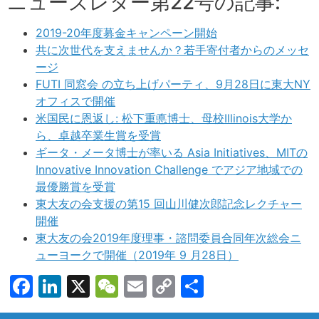
ニューズレター第22号の記事:
2019-20年度募金キャンペーン開始
共に次世代を支えませんか？若手寄付者からのメッセ
ージ
FUTI 同窓会 の立ち上げパーティ、9月28日に東大NY
オフィスで開催
米国民に恩返し: 松下重悳博士、母校Illinois大学か
ら、卓越卒業生賞を受賞
ギータ・メータ博士が率いる Asia Initiatives、MITの
Innovative Innovation Challenge でアジア地域での
最優勝賞を受賞
東大友の会支援の第15 回山川健次郎記念レクチャー
開催
東大友の会2019年度理事・諮問委員合同年次総会ニ
ューヨークで開催（2019年 9 月28日）
Facebook
LinkedIn
X
WeChat
Email
Copy
共
Link
有