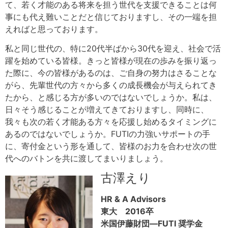
て、若く才能のある将来を担う世代を支援できることは何
事にも代え難いことだと信じておりますし、その一端を担
えればと思っております。
私と同じ世代の、特に20代半ばから30代を迎え、社会で活
躍を始めている皆様。きっと皆様が現在の歩みを振り返っ
た際に、今の皆様があるのは、ご自身の努力はさることな
がら、先輩世代の方々から多くの成長機会が与えられてき
たから、と感じる方が多いのではないでしょうか。私は、
日々そう感じることが増えてきておりますし、同時に、
我々も次の若く才能ある方々を応援し始めるタイミングに
あるのではないでしょうか。FUTIの力強いサポートの手
に、寄付金という形を通して、皆様のお力を合わせ次の世
代へのバトンを共に渡してまいりましょう。
古澤えり
HR & A Advisors
東大 2016卒
米国伊藤財団—FUTI 奨学金