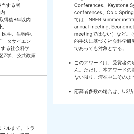
該当する者
Conferences
、
Keystone S
以内
conferences
、
Cold Spr
）取得後8年以内
ては、NBER summer institut
外
。
annual meeting, Econome
：医学、生物学、
meetingではない）な
データサイエン
的手法に基づく社会科学研
当する社会科学
であっても対象とする。
経済学、公共政策
。
このアワードは、受賞者の
ん。ただし、本アワードの
ない限り、滞在中にそのよ
応募者多数の場合は、US
米ドルまで。トラ