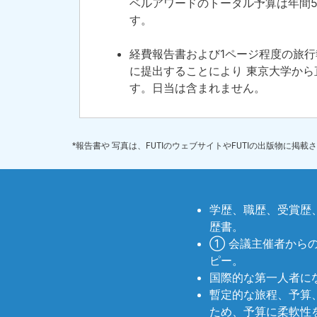
ベルアワードのトータル予算は年間
す。
経費報告書および1ページ程度の旅行
に提出することにより 東京大学から
す。日当は含まれません。
*報告書や 写真は、FUTIのウェブサイトやFUTIの出版物
学歴、職歴、受賞歴
歴書。
① 会議主催者から
ピー。
国際的な第一人者に
暫定的な旅程、予算
ため、予算に柔軟性