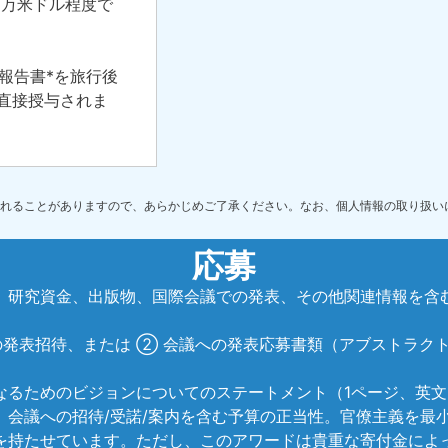
5万米ドル程度で
報告書*を旅行後
直接授与されま
に掲載されることがありますので、あらかじめご了承ください。なお、個人情報の取り
応募
、研究資金、出版物、国際会議での発表、その他関連情報を含む
の発表招待、または ② 会議への発表応募書類（アブストラク
なるためのビジョンについてのステートメント（1ページ、英文
、会議への招待/受諾/案内を含む予算の正当性。官僚主義を最
を持たせています。ただし、このアワードは貴重な寄付金によ