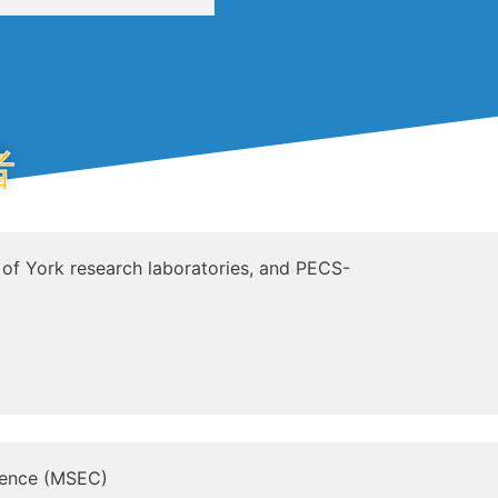
者
y of York research laboratories, and PECS-
rence (MSEC)