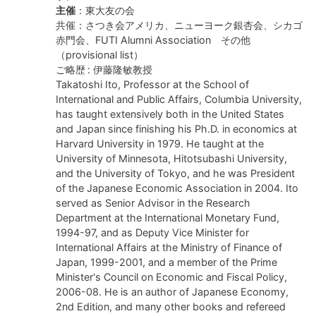
主催
：東大友の会
共催：さつき会アメリカ、ニューヨーク銀杏会、シカゴ
赤門会、FUTI Alumni Association その他
（provisional list）
ご略歴 : 伊藤隆敏教授
Takatoshi Ito, Professor at the School of
International and Public Affairs, Columbia University,
has taught extensively both in the United States
and Japan since finishing his Ph.D. in economics at
Harvard University in 1979. He taught at the
University of Minnesota, Hitotsubashi University,
and the University of Tokyo, and he was President
of the Japanese Economic Association in 2004. Ito
served as Senior Advisor in the Research
Department at the International Monetary Fund,
1994-97, and as Deputy Vice Minister for
International Affairs at the Ministry of Finance of
Japan, 1999-2001, and a member of the Prime
Minister's Council on Economic and Fiscal Policy,
2006-08. He is an author of Japanese Economy,
2nd Edition, and many other books and refereed