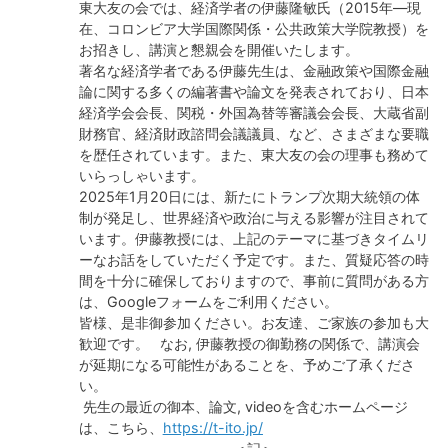
東大友の会では、経済学者の伊藤隆敏氏（2015年―現
在、コロンビア大学国際関係・公共政策大学院教授）を
お招きし、講演と懇親会を開催いたします。
著名な経済学者である伊藤先生は、金融政策や国際金融
論に関する多くの編著書や論文を発表されており、日本
経済学会会長、関税・外国為替等審議会会長、大蔵省副
財務官、経済財政諮問会議議員、など、さまざまな要職
を歴任されています。また、東大友の会の理事も務めて
いらっしゃいます。
2025年1月20日には、新たにトランプ次期大統領の体
制が発足し、世界経済や政治に与える影響が注目されて
います。伊藤教授には、上記のテーマに基づきタイムリ
ーなお話をしていただく予定です。また、質疑応答の時
間を十分に確保しておりますので、事前に質問がある方
は、Googleフォームをご利用ください。
皆様、是非御参加ください。お友達、ご家族の参加も大
歓迎です。 なお, 伊藤教授の御勤務の関係で、講演会
が延期になる可能性があることを、予めご了承くださ
い。
先生の最近の御本、論文, videoを含むホームページ
は、こちら、
https://t-ito.jp/