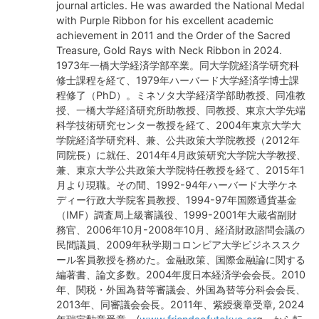
journal articles. He was awarded the National Medal
with Purple Ribbon for his excellent academic
achievement in 2011 and the Order of the Sacred
Treasure, Gold Rays with Neck Ribbon in 2024.
1973年一橋大学経済学部卒業。同大学院経済学研究科
修士課程を経て、1979年ハーバード大学経済学博士課
程修了（PhD）。ミネソタ大学経済学部助教授、同准教
授、一橋大学経済研究所助教授、同教授、東京大学先端
科学技術研究センター教授を経て、2004年東京大学大
学院経済学研究科、兼、公共政策大学院教授（2012年
同院長）に就任、2014年4月政策研究大学院大学教授、
兼、東京大学公共政策大学院特任教授を経て、2015年1
月より現職。その間、1992-94年ハーバード大学ケネ
ディー行政大学院客員教授、1994-97年国際通貨基金
（IMF）調査局上級審議役、1999-2001年大蔵省副財
務官、2006年10月-2008年10月、経済財政諮問会議の
民間議員、2009年秋学期コロンビア大学ビジネススク
ール客員教授を務めた。金融政策、国際金融論に関する
編著書、論文多数。2004年度日本経済学会会長。2010
年、関税・外国為替等審議会、外国為替等分科会会長、
2013年、同審議会会長。2011年、紫綬褒章受章, 2024