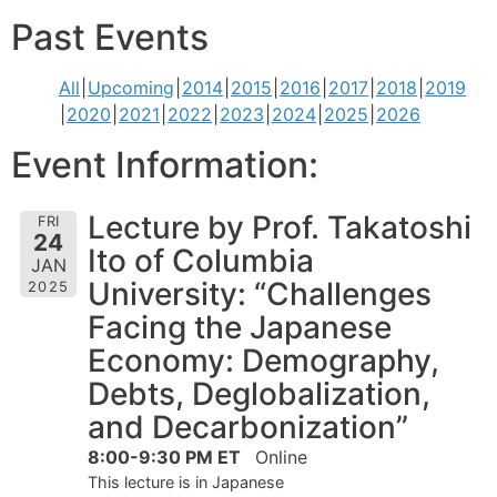
Past Events
All
Upcoming
2014
2015
2016
2017
2018
2019
2020
2021
2022
2023
2024
2025
2026
Event Information:
Lecture by Prof. Takatoshi
FRI
24
Ito of Columbia
JAN
University: “Challenges
2025
Facing the Japanese
Economy: Demography,
Debts, Deglobalization,
and Decarbonization”
8:00-9:30 PM ET
Online
This lecture is in Japanese