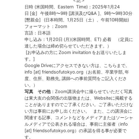
＜記＞
日時 (米国時間、Eastern Time)：2025年1月24
日 [金] 午後8時〜9時 [講演及びQ&A ]、9時〜9時30分
[懇親会] (日本時間、1月25日（土）、午前10時開始)
フォーマット：Zoom
言語：日本語
申し込み：1月20日 (月)(米国時間、ET) 必着 （定員に
達した場合は締め切らせていただきます。）
[お申込みの方に Zoom invitation をお送りいたしま
す。]
Google Driveにアクセスできない方は、こちらまで。
info [at] friendsofutokyo.org（お名前、卒業学部, 年
度、住所、勤務先, 講師への事前質問をご記入くださ
い。）
写真 その他
：Zoom講演会中に撮らせていただく写真
は東大友の会関係の出版物または、Websiteに掲載する
ことがありますのでご了承ください。ご了承いただけな
い方は事前にお申し出ください。 また、この講演会に
関連する記事、コメントなどをメディアまたはソーシャ
ルメディアで公表される場合は、事前に主催者（info
[at] friendsofutokyo.org）の承認を得る事が必要で
す。