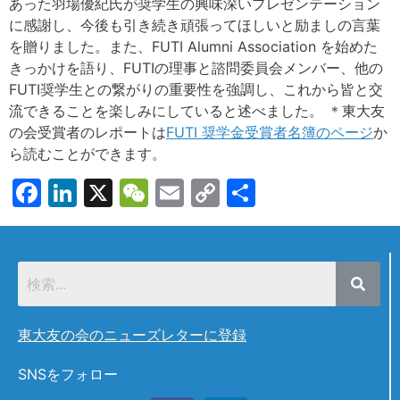
あった羽場優紀氏が奨学生の興味深いプレゼンテーション
に感謝し、今後も引き続き頑張ってほしいと励ましの言葉
を贈りました。また、FUTI Alumni Association を始めた
きっかけを語り、FUTIの理事と諮問委員会メンバー、他の
FUTI奨学生との繋がりの重要性を強調し、これから皆と交
流できることを楽しみにしていると述べました。 ＊東大友
の会受賞者のレポートは
FUTI 奨学金受賞者名簿のページ
か
ら読むことができます。
Facebook
LinkedIn
X
WeChat
Email
Copy
共
Link
有
東大友の会のニューズレターに登録
SNSをフォロー