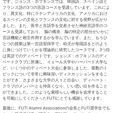
です。ジョンズ・ホプキンスでは、韓国語、スペイン語と
フランス語の3つの言語コースを受講しています。これによ
り、異文化、特にラテンアメリカの文化、アメリカにおけ
るスペインの文化とフランスの文化に対する視野が広がり
ました。また、医学と言語学を交差させた神経言語学のコ
ースも受講しており、 脳の構造、脳の特定の部分がいかに
言語機能と相互作用するかを学んでいます。また、もうひ
とつの授業は第一言語習得学で、幼児が母国語をどのよう
に身につけていくかを理論的に研究したコースです。3つ目
は英語でのディベートです。ジョンズ・ホプキンスのディ
ベートクラブに所属し、イェール大学やハーバード大学な
ど、いくつかのディベート大会に参加しました。複数のト
ピックについて非常に興味深いディスカッションをするこ
とができ、さまざまな大学の人々と出会い、ディベート・
クラブのメンバーとも仲良くなり、いい思い出を作ること
ができました。このような素晴らしい機会を追求すること
を可能にしてくださったFUTIにとても感謝しています。
最後に、FUTI Alumni Associationの会長とFUTI奨学生でも