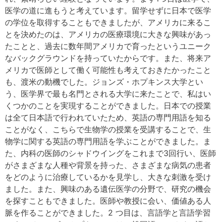
医学の道に進もうと考えています。留学せずに日本で医学
の学位を取得することもできましたが、アメリカに来るこ
とを決めたのは、アメリカの医療環境に大きな興味があっ
たことと、過去に数年間アメリカで育ったというユニーク
なバックグラウンドを持っていたからです。また、将来ア
メリカで医師として働く可能性も考えておきたかったこと
も、渡米の動機でした。ジョンズ・ホプキンス大学とい
う、医学界で最も名門とされる大学に来たことで、私はい
くつかのことを実現することができました。日本での授業
は全て日本語で行われていたため、英語の専門用語を知る
ことがなく、こちらで生物学の授業を受講することで、生
物学に関する英語の専門用語を学ぶことができました。ま
た、内科の医師のシャドウイングをこれまで3回行い、医師
がさまざまな人種や背景を持った、さまざまな病気の患者
をどのように治療しているかを見学し、大きな刺激を受け
ました。また、興味のある遺伝医学の分野で、研究の機会
を探すこともできました。医師や教授に会い、価値ある人
脈を作ることができました。2 つ目は、言語学と言語学習