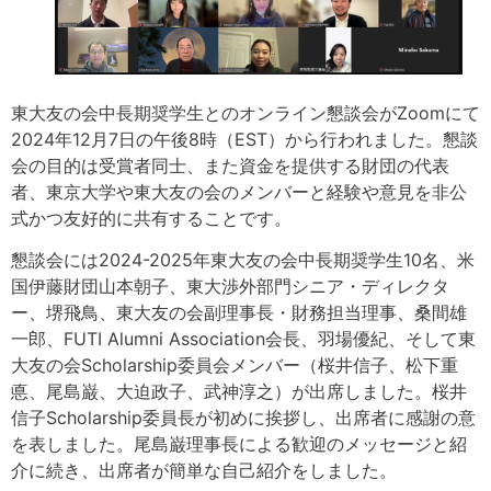
東大友の会中長期奨学生とのオンライン懇談会がZoomにて
2024年12月7日の午後8時（EST）から行われました。懇談
会の目的は受賞者同士、また資金を提供する財団の代表
者、東京大学や東大友の会のメンバーと経験や意見を非公
式かつ友好的に共有することです。
懇談会には2024-2025年東大友の会中長期奨学生10名、米
国伊藤財団山本朝子、東大渉外部門シニア・ディレクタ
ー、堺飛鳥、東大友の会副理事長・財務担当理事、桑間雄
一郎、FUTI Alumni Association会長、羽場優紀、そして東
大友の会Scholarship委員会メンバー（桜井信子、松下重
悳、尾島巌、大迫政子、武神淳之）が出席しました。桜井
信子Scholarship委員長が初めに挨拶し、出席者に感謝の意
を表しました。尾島巌理事長による歓迎のメッセージと紹
介に続き、出席者が簡単な自己紹介をしました。