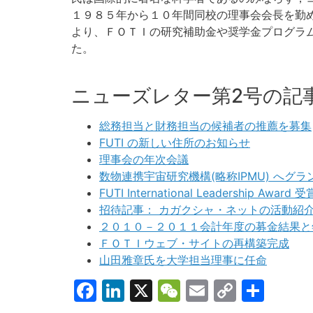
１９８５年から１０年間同校の理事会会長を勤
より、ＦＯＴＩの研究補助金や奨学金プログラ
た。
ニューズレター第2号の記事
総務担当と財務担当の候補者の推薦を募集
FUTI の新しい住所のお知らせ
理事会の年次会議
数物連携宇宙研究機構(略称IPMU) へグラ
FUTI International Leadership A
招待記事： カガクシャ・ネットの活動紹
２０１０－２０１１会計年度の募金結果と
ＦＯＴＩウェブ・サイトの再構築完成
山田雅章氏を大学担当理事に任命
Facebook
LinkedIn
X
WeChat
Email
Copy
共
Link
有