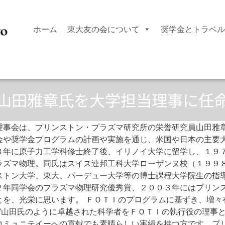
ホーム
東大友の会について
奨学金とトラベル
山田雅章氏を大学担当理事に任
理事会は、プリンストン・プラズマ研究所の栄誉研究員山田雅
金や奨学金プログラムの計画や実施を通じ、米国や日本の主要
８年に原子力工学科修士終了後、イリノイ大学に留学し、１９
ラズマ物理。同氏はスイス連邦工科大学ローザンヌ校（１９９
ストン大学、東大、パーデュー大学等の博士課程大学院生の指
２年同学会のプラズマ物理研究優秀賞、２００３年にはプリンス
とを、光栄に思います。 ＦＯＴＩのプログラムに基ずき、増々
”山田氏のように卓越された科学者をＦＯＴＩの執行役の理事
コミュニテイーへの貢献でも素晴らしい実績を持つ方です。プ