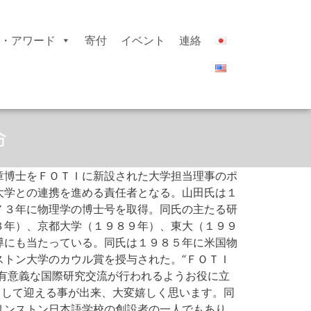
・アワード
寄付
イベント
連絡
命
章博士をＦＯＴＩに新設された大学担当理事のポ
大学との連携を進める責任者となる。
山田氏は１
７３年に物理学の博士号を取得。同氏の主たる研
８年）、京都大学（１９８９年）、東大（１９９
導にも当たっている。同氏は１９８５年に米国物
トン大学のカウル賞を授与された。“ＦＯＴＩ
有意義な国際研究交流が行われるようお役に立
として迎える事が出来、大変嬉しく思います。同
リンストン日本語学校の創設者の一人でもあり、