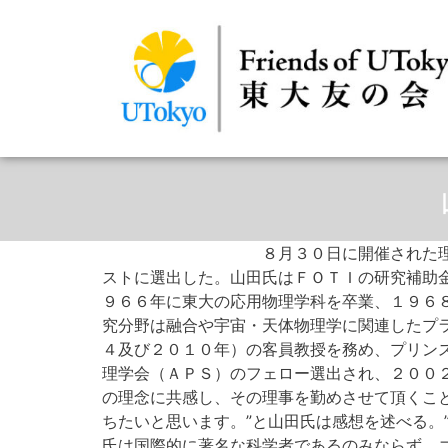
８月３０日に開催された
ストに選出した。山田氏はＦＯＴＩの研究補助
９６６年に東大の応用物理学科を卒業、１９６
究分野は融合や宇宙・天体物理学に関連したプ
４及び２０１０年）の客員教授を務め、プリン
理学会（ＡＰＳ）のフェロー選出され、２００
の理念に共感し、その理事を勤めさせて頂くこ
ちたいと思います。”と山田氏は感想を述べる。
氏は国際的に著名な科学者であるのみならず，