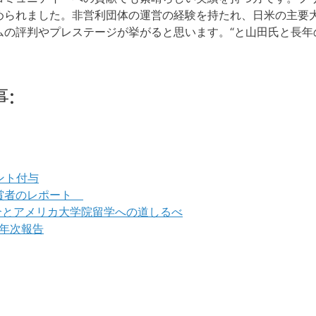
められました。非営利団体の運営の経験を持たれ、日米の主要
ムの評判やプレステージが挙がると思います。“と山田氏と長年
:
ント付与
ward 受賞者のレポート
介とアメリカ大学院留学への道しるべ
年次報告