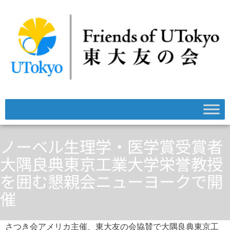
ノーベル生理学・医学賞受賞者
大隅良典東京工業大学栄誉教授
を囲む懇親会ニューヨークで開
催
さつき会アメリカ主催、東大友の会協賛で大隅良典東京工