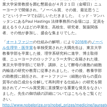
業大学栄誉教授を囲む懇親会が４月２１日（金曜日）ニュ
ーヨークで開催され、“ノーベル賞、その後、最近思うこ
と”というテーマでお話しいただきました。 ミッド・マンハ
ッタンにあるPaul Hastings 法律事務所の会場には、定員を
超える５０人ほどの卒業生、高校生、研究者、製薬関係
者、その他が参加し、盛会な集まりでした。
「
オートファジー
の仕組みの解明」により
2016年
の
ノーベ
ル生理学・医学賞
を単独受賞された大隅先生は、東京大学
教養学部を卒業した後、理学系研究科に進学、博士取得
後、ニューヨークのロックフェラー大学に在籍された後、
東京大学理学部にて助手、講師、として酵母の液胞の細胞
内輸送の研究や教育に従事されました。その後、教養学部
の助教授に就任され、オートファジー（細胞が自らの蛋白
質等の自己成分を分解して再利用する仕組み）の研究を開
始されてノーベル賞受賞に直接繋がる重要な発見をなさい
ました。先生の御功績の詳細についてはこちらをご覧くだ
さい。
http://www.nobelprize.org/nobel_prizes/medicine/laureat