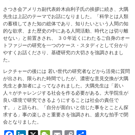
さつき会アメリカ副代表鈴木由利子氏の挨拶に続き、大隅
先生は上記のテーマでお話になりました。「科学とは人類
の蓄積してきた知の総体であり、知りたいという人間の知
的な欲求、また歴史の中にある人間活動、時代とは切り離
せない」と前置きされ、 ３０年近くにわたるご自身のオー
トファジーの研究を一つのケース・スタディとして分かり
やすくお話くださり、基礎研究の大切さを強調されまし
た。
レクチャーの後には 若い世代の研究者などから活発に質問
が出され、限られた時間でしたが、濃密な意見交換が大隅
先生と参加者によってなされました。大隅先生は「若い
人々がチャレンジする社会を作る必要がある。大学院生が
良い環境で研究できるようにすることは社会の責任で
す。」と語られ、「自分が面白いと信じた事をとことん探
求する」事の楽しさと重要さを強調され、盛大な拍手で閉
会となりました。
Facebook
LinkedIn
X
WeChat
Email
Copy
共