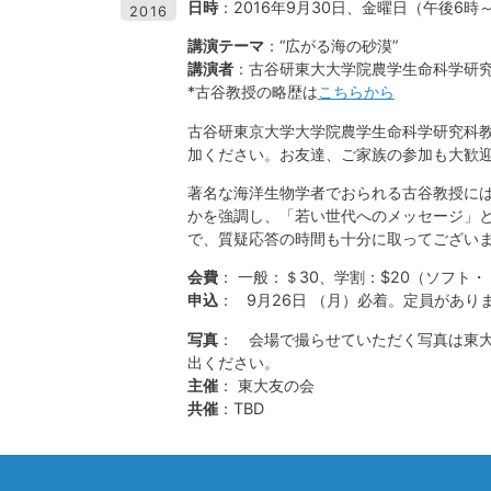
日時
：2016年9月30日、金曜日（午後6時～
2016
講演テーマ
：“広がる海の砂漠”
講演者
：古谷研東大大学院農学生命科学研
*古谷教授の略歴は
こちらから
古谷研東京大学大学院農学生命科学研究科
加ください。お友達、ご家族の参加も大歓
著名な海洋生物学者でおられる古谷教授には
かを強調し、「若い世代へのメッセージ」
で、質疑応答の時間も十分に取ってござい
会費
： 一般：＄30、学割：$20（ソフト
申込
： 9月26日 （月）必着。定員があ
写真
： 会場で撮らせていただく写真は東大
出ください。
主催
： 東大友の会
共催
：TBD