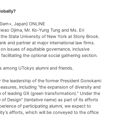
lobally?
.30am+, Japan] ONLINE
r Iwao Ojima, Mr. Ko-Yung Tung and Ms. Eri
t the State University of New York at Stony Brook.
k and partner at major international law firms.
 on issues of equitable governance, inclusive
ilitating the optional social gathering section.
ues among UTokyo alumni and friends.
der the leadership of the former President Gonokami
measures, including “the expansion of diversity and
le of leading GX (green transformation)." Under the
e of Design” (tentative name) as part of its efforts
xperience of participating alumni, we expect to
ty’s efforts, which will be conveyed to the office