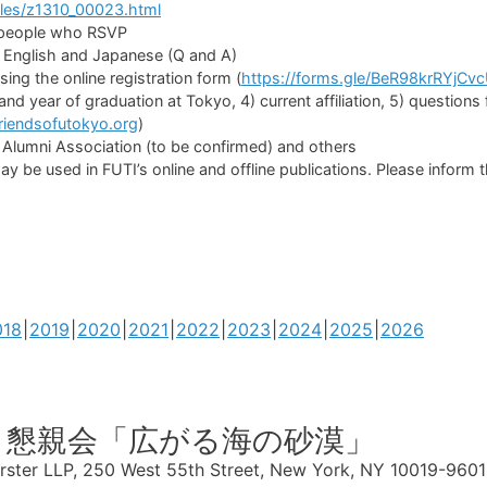
cles/z1310_00023.html
people who RSVP
English and Japanese (Q and A)
the online registration form (
https://forms.gle/BeR98krRYjC
nd year of graduation at Tokyo, 4) current affiliation, 5) questions 
iendsofutokyo.org
)
I Alumni Association (to be confirmed) and others
 be used in FUTI’s online and offline publications. Please inform th
018
2019
2020
2021
2022
2023
2024
2025
2026
と懇親会「広がる海の砂漠」
rster LLP, 250 West 55th Street, New York, NY 10019-9601