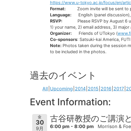
https://www.u-tokyo.ac.jp/focus/en/arti
Format:
Zoom invite will be sent to 
Language:
English (panel discussion), 
RSVP:
Please RSVP by August 6 using 
1) your name, 2) email address, 3) major a
Organizer:
Friends of UTokyo (
www.fr
Co-sponsors
: Satsuki-kai America, FUT
Note:
Photos taken during the session may
to be included in the photos.
過去のイベント
All
Upcoming
2014
2015
2016
2017
2
Event Information:
古谷研教授のご講演
金
30
6:00 pm - 8:00 pm
Morrison & Foe
9月