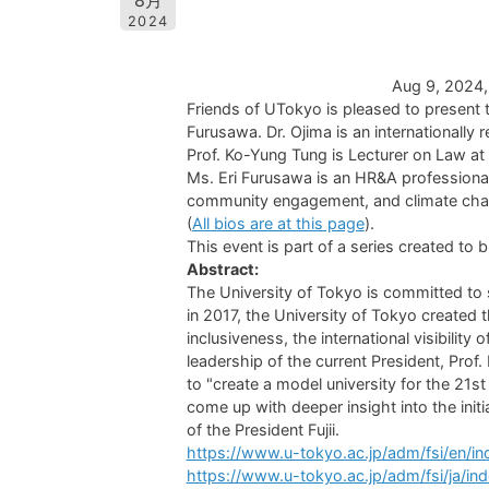
8月
2024
Aug 9, 2024
Friends of UTokyo is pleased to present t
Furusawa. Dr. Ojima is an internationally
Prof. Ko-Yung Tung is Lecturer on Law at 
Ms. Eri Furusawa is an HR&A professional,
community engagement, and climate change
(
All bios are at this page
).
This event is part of a series created t
Abstract:
The University of Tokyo is committed to s
in 2017, the University of Tokyo created t
inclusiveness, the international visibili
leadership of the current President, Prof. 
to "create a model university for the 21st
come up with deeper insight into the init
of the President Fujii.
https://www.u-tokyo.ac.jp/adm/fsi/en/in
https://www.u-tokyo.ac.jp/adm/fsi/ja/in