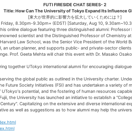
FUTI FIRESIDE CHAT SERIES- 2
Title: How Can The University of Tokyo Expand Its Influence G
[東大が世界的に影響力を拡大していくためには？]
, Friday, 8.30pm-9.30pm+ (EDST) [Saturday, Aug 10, 9.30am~10
his online dialogue featuring three distinguished alumni: Professo
 renowned scientist and the Distinguished Professor of Chemistry a
Harvard Law School, was the Senior Vice President of the World Ban
 an urban planner, and supports public- and private-sector clients
. Prof. Geeta Mehta will chair this event with Dr. Masako Osako fac
o bring together UTokyo international alumni for encouraging dialog
erving the global public as outlined in the University charter. Un
he Future Society Initiatives (FSI) and has undertaken a variety of 
ty of UTokyo's potential, and the fostering of human resources capab
Fujii, the University has launched an initiative to establish a “Colleg
 Century". Capitalizing on the extensive and diverse international e
iative as well as suggestions as to how alumni may help the universi
dex.html
dex.html