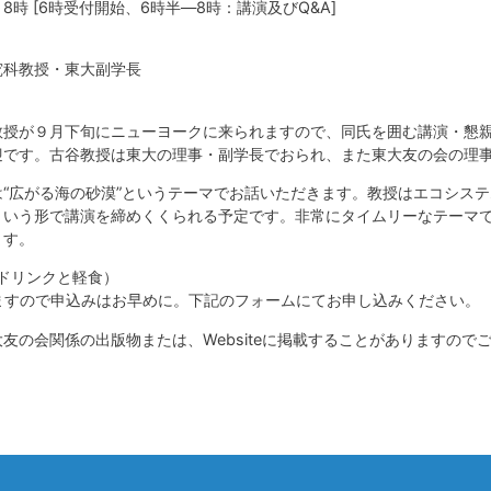
8時 [6時受付開始、6時半―8時：講演及びQ&A]
究科教授・東大副学長
教授が９月下旬にニューヨークに来られますので、同氏を囲む講演・懇
迎です。古谷教授は東大の理事・副学長でおられ、また東大友の会の理
“広がる海の砂漠”というテーマでお話いただきます。教授はエコシス
という形で講演を締めくくられる予定です。非常にタイムリーなテーマ
ます。
・ドリンクと軽食）
りますので申込みはお早めに。下記のフォームにてお申し込みください。
友の会関係の出版物または、Websiteに掲載することがありますの