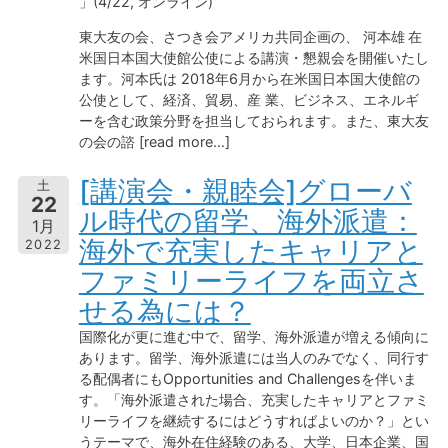
」(4/22, オンライン)
東大友の会、さつき会アメリカ共同企画の、 河本雄 在
米国日本国大使館公使による講演・懇親会を開催いたし
ます。河本氏は 2018年6月から在米国日本国大使館の
公使として、経済、貿易、産 業、ビジネス、エネルギ
ーを含む政策分野を担当しておられます。また、東大友
の会の諮 [read more…]
[講演会・親睦会]グローバ
土
22
ル時代の留学、海外派遣：
1月
海外で充実したキャリアと
2022
ファミリーライフを両立さ
せる為には？
国際化が更に進む中で、留学、海外派遣が増える傾向に
あります。留学、海外派遣には当人のみでなく、同行す
る配偶者にもOpportunities and Challengesを伴いま
す。「海外派遣された場合、充実したキャリアとファミ
リーライフを継続するにはどうすればよいのか？」とい
うテーマで、海外在住経験のある、大学、日本企業、国