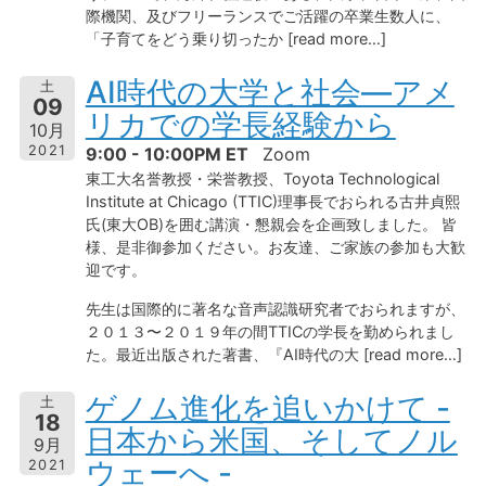
際機関、及びフリーランスでご活躍の卒業生数人に、
「子育てをどう乗り切ったか [read more…]
AI時代の大学と社会—アメ
土
09
リカでの学長経験から
10月
2021
9:00 - 10:00PM ET
Zoom
東工大名誉教授・栄誉教授、Toyota Technological
Institute at Chicago (TTIC)理事長でおられる古井貞熙
氏(東大OB)を囲む講演・懇親会を企画致しました。 皆
様、是非御参加ください。お友達、ご家族の参加も大歓
迎です。
先生は国際的に著名な音声認識研究者でおられますが、
２０１３〜２０１９年の間TTICの学長を勤められまし
た。最近出版された著書、『AI時代の大 [read more…]
ゲノム進化を追いかけて -
土
18
日本から米国、そしてノル
9月
ウェーへ -
2021