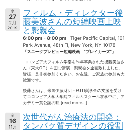
フィルム・ディレクター後
水
27
藤美波さんの短編映画上映
2月
と懇親会
2019
6:00 pm - 8:00 pm
Tiger Pacific Capital, 101
Park Avenue, 48th Fl, New York, NY 10178
「スニークプレビュー短編映画 ”ブレイカーズ”」
コロンビア大フィルム学部を昨年卒業された後藤美波さ
ん（東大OG）を囲む講演・懇親会を企画致しました。
皆様、是非御参加ください。お友達、ご家族の参加も大
歓迎です。
後藤さんは、米国伊藤財団－FUTI奨学金の支援を受け
てコロンビア大学大学院フィルムスクール在学中に、ア
カデミー賞公認の映 [read more…]
次世代がん治療法の開発：
金
16
タンパク質デザインの役割
11月