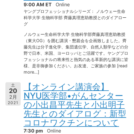
9:00 AM ET
Online
ヤングプロフェッショナルシリーズ： ノルウェー生命
科学大学 生物科学部 齊藤真理恵助教授とのダイアロー
グ
ノルウェー生命科学大学 生物科学部齊藤真理恵助教授
（東大OG）を囲む講演・懇親会を企画致しました。齊
藤先生は分子進化学、集団遺伝学、自然人類学などの分
野で日本、米国、ヨーロッパとご活躍です。ヤングプロ
フェッショナルの将来性と熱気のある革新的な講演に皆
様、是非御参加ください。お友達、ご家族の参加 [read
more…]
【オンライン講演会】
土
20
NYU医学部•がんセンター
2月
の小出昌平先生と小出明子
2021
先生とのダイアログ：新型
コロナワクチンについて
7:30 pm
Online