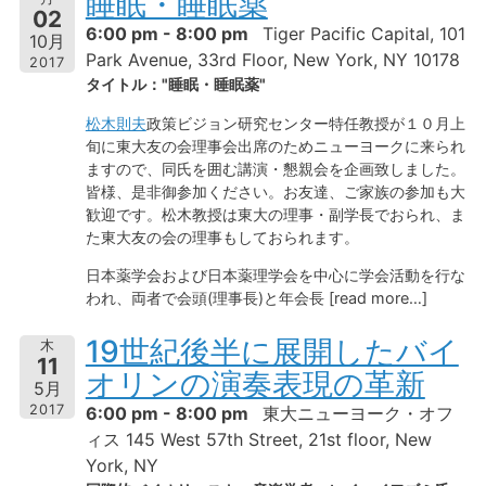
睡眠・睡眠薬
02
6:00 pm - 8:00 pm
Tiger Pacific Capital, 101
10月
Park Avenue, 33rd Floor, New York, NY 10178
2017
タイトル："睡眠・睡眠薬"
松木則夫
政策ビジョン研究センター特任教授が１０月上
旬に東大友の会理事会出席のためニューヨークに来られ
ますので、同氏を囲む講演・懇親会を企画致しました。
皆様、是非御参加ください。お友達、ご家族の参加も大
歓迎です。松木教授は東大の理事・副学長でおられ、ま
た東大友の会の理事もしておられます。
日本薬学会および日本薬理学会を中心に学会活動を行な
われ、両者で会頭(理事長)と年会長 [read more…]
19世紀後半に展開したバイ
木
11
オリンの演奏表現の革新
5月
2017
6:00 pm - 8:00 pm
東大ニューヨーク・オフ
ィス 145 West 57th Street, 21st floor, New
York, NY