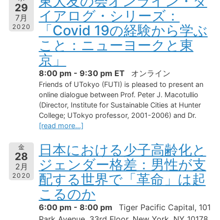
東大友の会オンライン・ダ
29
イアログ・シリーズ：
7月
「Covid 19の経験から学ぶ
2020
こと：ニューヨークと東
京」
8:00 pm - 9:30 pm ET
オンライン
Friends of UTokyo (FUTI) is pleased to present an
online dialogue between Prof. Peter J. Macotullio
(Director, Institute for Sustainable Cities at Hunter
College; UTokyo professor, 2001-2006) and Dr.
[read more…]
日本における少子高齢化と
金
28
ジェンダー格差：男性が支
2月
配する世界で「革命」は起
2020
こるのか
6:00 pm - 8:00 pm
Tiger Pacific Capital, 101
Park Avenue, 33rd Floor, New York, NY 10178