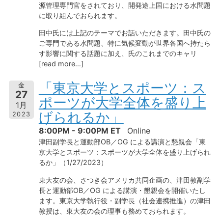
源管理専門官をされており、開発途上国における水問題
に取り組んでおられます。
田中氏には上記のテーマでお話いただきます。田中氏の
ご専門である水問題、特に気候変動が世界各国へ持たら
す影響に関する話題に加え、氏のこれまでのキャリ
[read more…]
「東京⼤学とスポーツ：ス
金
27
ポーツが⼤学全体を盛り上
1月
げられるか」
2023
8:00PM - 9:00PM ET
Online
津田副学長と運動部OB／OG による講演と懇親会「東
京⼤学とスポーツ：スポーツが⼤学全体を盛り上げられ
るか」（1/27/2023）
東大友の会、さつき会アメリカ共同企画の、津田敦副学
長と運動部OB／OG による講演・懇親会を開催いたし
ます。東京大学執行役・副学長（社会連携推進）の津田
教授は、東大友の会の理事も務めておられます。