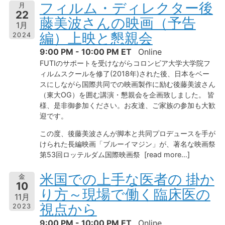
フィルム・ディレクター後
月
22
藤美波さんの映画（予告
1月
編）上映と懇親会
2024
9:00 PM - 10:00 PM ET
Online
FUTIのサポートを受けながらコロンビア大学大学院フ
ィルムスクールを修了(2018年)された後、日本をベー
スにしながら国際共同での映画製作に励む後藤美波さん
（東大OG）を囲む講演・懇親会を企画致しました。 皆
様、是非御参加ください。お友達、ご家族の参加も大歓
迎です。
この度、後藤美波さんが脚本と共同プロデュースを手が
けられた長編映画「ブルーイマジン」が、著名な映画祭
第53回ロッテルダム国際映画祭 [read more…]
米国での上手な医者の 掛か
金
10
り方～現場で働く臨床医の
11月
視点から
2023
9:00 PM - 10:00 PM ET
Online