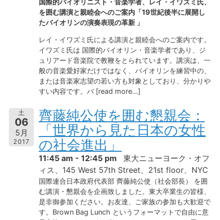
国際的バイオリニスト・音楽学者、レイ・イワズミ氏、
を囲む講演と親睦会へのご案内「19世紀後半に展開し
たバイオリンの演奏表現の革新 」
レイ・イワズミ氏による講演と親睦会へのご案内です。
イワズミ氏は 国際的バイオリン・音楽学者であり、ジ
ュリアード音楽院で教鞭をとられています。講演は、一
般の音楽愛好家だけではなく、バイオリンを練習中の、
または音楽家志望の若い方も対象としており、分かりや
すい内容です。バ [read more…]
齊藤純公使を囲む懇親会：
土
06
「世界から見た日本の女性
5月
の社会進出」
2017
11:45 am - 12:45 pm
東大ニューヨーク・オフ
ィス、145 West 57th Street、21st floor、NYC
国際連合日本政府代表部 齊藤純公使（社会部長） を囲
む講演・懇親会を企画致しました。東大卒業生の皆様、
是非御参加ください。お友達、ご家族の参加も大歓迎で
す。Brown Bag Lunch というフォーマットで自由に意