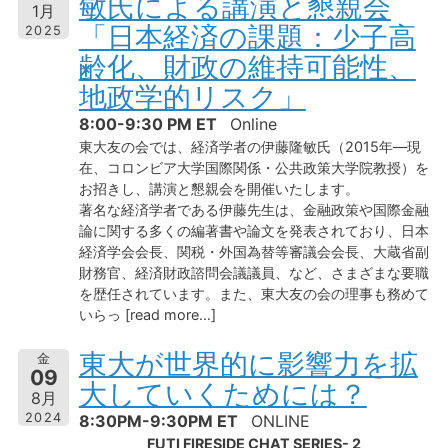
敏氏による講演と懇親会
1月
「日本経済の課題：少子高
2025
齢化、財政の維持可能性、
地政学的リスク」
8:00-9:30 PM ET
Online
東大友の会では、経済学者の伊藤隆敏氏（2015年―現
在、コロンビア大学国際関係・公共政策大学院教授）を
お招きし、講演と懇親会を開催いたします。
著名な経済学者である伊藤先生は、金融政策や国際金融
論に関する多くの編著書や論文を発表されており、日本
経済学会会長、関税・外国為替等審議会会長、大蔵省副
財務官、経済財政諮問会議議員、など、さまざまな要職
を歴任されています。また、東大友の会の理事も務めて
いらっ [read more…]
東大が世界的に影響力を拡
金
09
大していくためには？
8月
2024
8:30PM-9:30PM ET
ONLINE
FUTI FIRESIDE CHAT SERIES- 2