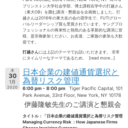
プリンストン大学社会学部、博士課程在学中の打越さん
（東大OB）を囲む講演・懇親会を企画致しました。打
越さんは2016年の東大友の会の奨学生で、FUTIグロー
バルリーダーシップ賞も受賞されています。ヤングプロ
フェッショナルの将来性と熱気のある革新的な講演に皆
様、是非御参加ください。お友達、ご家族の参加も大歓
迎です。
打越さん
には上記のテーマでお話いただきます。 非常
にタイムリーなテーマであるため、 [read more…]
日本企業の建値通貨選択と
木
30
為替リスク管理
1月
2020
6:00 pm - 8:00 pm
Tiger Pacific Capital, 101
Park Avenue, 33rd Floor, New York, NY 10178
伊藤隆敏先生のご講演と懇親会
タイトル：「日本企業の建値通貨選択と為替リスク管理
Managing Currency Risk ：How Japanese Firms
Choose Invoicing Currency」