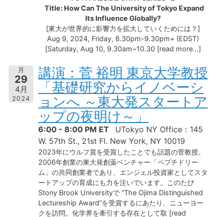
Title: How Can The University of Tokyo Expand
Its Influence Globally?
[東大が世界的に影響力を拡大していくためには？]
Aug 9, 2024, Friday, 8.30pm-9.30pm+ (EDST)
[Saturday, Aug 10, 9.30am~10.30 [read more…]
講演：菅 裕明 東京大学教授
月
29
「基礎研究からイノベーシ
4月
ョンへ ～東大発スタートア
2024
ップの夜明け～」
6:00 - 8:00 PM ET
UTokyo NY Office：145
W. 57th St., 21st Fl. New York, NY 10019
2023年にウルフ賞を受賞したことでも話題の菅教授。
2006年創業の東大発創薬ベンチャー「ペプチドリー
ム」の共同創業者であり、エンジェル投資家としてスタ
ートアップの育成にも力を注いでいます。このたび
Stony Brook Universityで “The Ojima Distinguished
Lectureship Award”を受賞するにあたり、ニューヨー
クを訪問。化学界を牽引する存在として取 [read