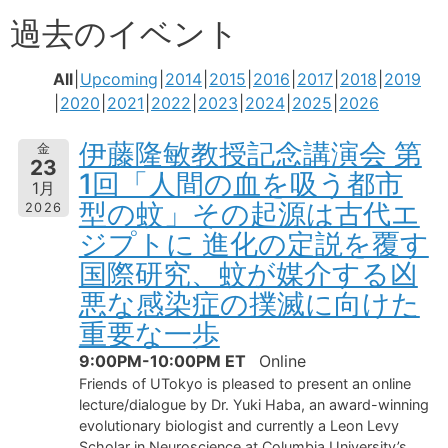
過去のイベント
All
Upcoming
2014
2015
2016
2017
2018
2019
2020
2021
2022
2023
2024
2025
2026
伊藤隆敏教授記念講演会 第
金
23
1回「人間の血を吸う都市
1月
型の蚊」その起源は古代エ
2026
ジプトに 進化の定説を覆す
国際研究、蚊が媒介する凶
悪な感染症の撲滅に向けた
重要な一歩
9:00PM-10:00PM ET
Online
Friends of UTokyo is pleased to present an online
lecture/dialogue by Dr. Yuki Haba, an award-winning
evolutionary biologist and currently a Leon Levy
Scholar in Neuroscience at Columbia University’s