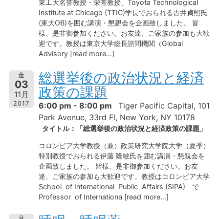
東工大名誉教授・栄誉教授、Toyota Technological
Institute at Chicago (TTIC)学長でおられる古井貞熙氏
(東大OB)を囲む講演・懇親会を企画致しました。 皆
様、是非御参加ください。お友達、ご家族の参加も大歓
迎です。教授は東京大学総長諮問機関（Global
Advisory [read more…]
総選挙後の政治状況と経済
金
03
政策の課題
11月
2017
6:00 pm - 8:00 pm
Tiger Pacific Capital, 101
Park Avenue, 33rd Fl, New York, NY 10178
タイトル：「総選挙後の政治状況と経済政策の課題」
コロンビア大学教授（兼）政策研究大学院大学（夏季）
特別教授でおられる伊藤 隆敏氏を囲む講演・懇親会を
企画致しました。 皆様、是非御参加ください。お友
達、ご家族の参加も大歓迎です。教授はコロンビア大学
School of International Public Affairs (SIPA) で
Professor of Internationa [read more…]
月