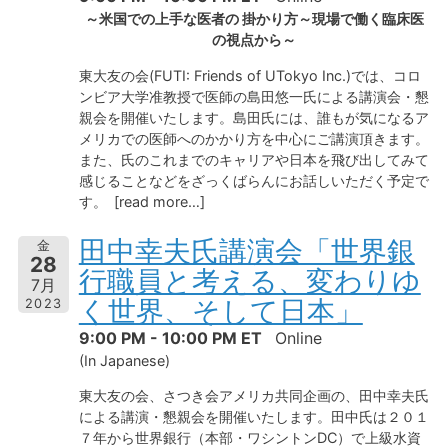
～米国での上手な医者の 掛かり方～現場で働く臨床医
の視点から～
東大友の会(FUTI: Friends of UTokyo Inc.)では、コロ
ンビア大学准教授で医師の島田悠一氏による講演会・懇
親会を開催いたします。島田氏には、誰もが気になるア
メリカでの医師へのかかり方を中心にご講演頂きます。
また、氏のこれまでのキャリアや日本を飛び出してみて
感じることなどをざっくばらんにお話しいただく予定で
す。 [read more…]
田中幸夫氏講演会「世界銀
金
28
行職員と考える、変わりゆ
7月
く世界、そして日本」
2023
9:00 PM - 10:00 PM ET
Online
(In Japanese)
東大友の会、さつき会アメリカ共同企画の、田中幸夫氏
による講演・懇親会を開催いたします。田中氏は２０１
７年から世界銀行（本部・ワシントン
DC
）で上級水資