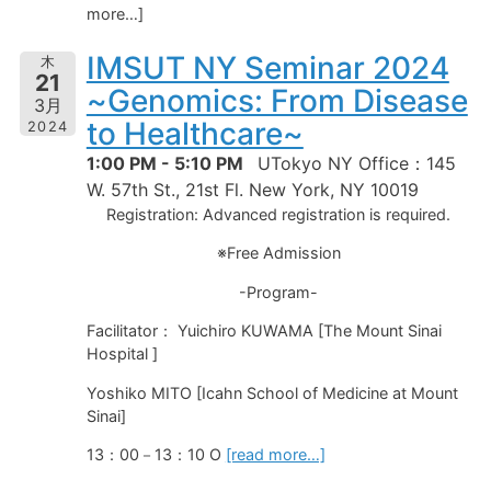
more…]
IMSUT NY Seminar 2024
木
21
~Genomics: From Disease
3月
to Healthcare~
2024
1:00 PM - 5:10 PM
UTokyo NY Office：145
W. 57th St., 21st Fl. New York, NY 10019
Registration: Advanced registration is required.
※Free Admission
-Program-
Facilitator： Yuichiro KUWAMA [The Mount Sinai
Hospital ]
Yoshiko MITO [Icahn School of Medicine at Mount
Sinai]
13：00－13：10 O
[read more…]