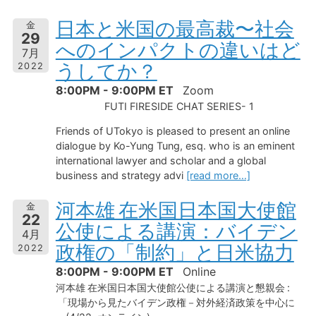
日本と米国の最高裁〜社会
金
29
へのインパクトの違いはど
7月
うしてか？
2022
8:00PM - 9:00PM ET
Zoom
FUTI FIRESIDE CHAT SERIES- 1
Friends of UTokyo is pleased to present an online
dialogue by Ko-Yung Tung, esq.
who is an eminent
international lawyer and scholar and a global
business and strategy advi
[read more…]
河本雄 在米国日本国大使館
金
22
公使による講演：バイデン
4月
政権の「制約」と日米協力
2022
8:00PM - 9:00PM ET
Online
河本雄 在米国日本国大使館公使による講演と懇親会 :
「現場から見たバイデン政権－対外経済政策を中心に