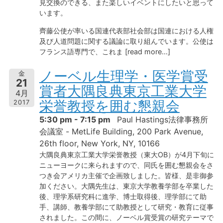
見交換のできる、また楽しいイベントにしたいと思って
います。
齊藤公使が率いる国連代表部社会部は国連における人権
及び人道問題に関する議論に取り組んでいます。公使は
フランス語専門で、これま [read more…]
ノーベル生理学・医学賞受
金
21
賞者大隅良典東京工業大学
4月
栄誉教授を囲む懇親会
2017
5:30 pm - 7:15 pm
Paul Hastings法律事務所
会議室 - MetLife Building, 200 Park Avenue,
26th floor, New York, NY, 10166
大隅良典東京工業大学栄誉教授（東大OB）が4月下旬に
ニューヨークに来られますので、同氏を囲む懇親会をさ
つき会アメリカ主催で企画致しました。皆様、是非御参
加ください。大隅先生は、東京大学教養学部を卒業した
後、理学系研究科に進学、博士取得後、理学部にて助
手、講師、教養学部にて助教授として研究・教育に従事
されました。この間に、ノーベル賞受賞の研究テーマで