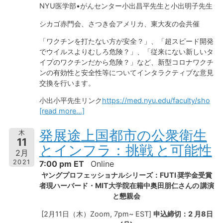
NYU医学部•がんセンター小出昌平先生と小出明子先生
シカゴ赤門会、さつき会アメリカ、東大友の会共催
「ワクチンを打たない方が安全？」、「超スピード開発
でウイルスよりむしろ危険？」、「従来にない新しいタ
イプのワクチンだから危険？」など、新型コロナワクチ
ンの有効性と安全性等についてインタラクティブな意見
交換を行います。
小出小平先生リンク
https://med.nyu.edu/faculty/sho
[read more…]
発展途上国都市の公衆衛生
木
11
とインフラ：挑戦 と可能性
2月
2021
7:00 pm ET
Online
ヤングプロフェッショナルシリーズ：
FUTI
奨学金受賞
者現ハーバード・
MIT
大学院在籍中奥田朋仁さんの
講演
と懇親会
[2月11日（木）Zoom, 7pm~ EST]
申込締切：2 月8日