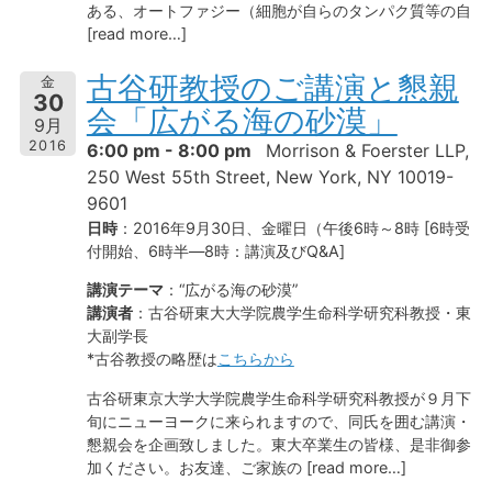
ある、オートファジー（細胞が自らのタンパク質等の自
[read more…]
古谷研教授のご講演と懇親
金
30
会「広がる海の砂漠」
9月
2016
6:00 pm - 8:00 pm
Morrison & Foerster LLP,
250 West 55th Street, New York, NY 10019-
9601
日時
：2016年9月30日、金曜日（午後6時～8時 [6時受
付開始、6時半―8時：講演及びQ&A]
講演テーマ
：“広がる海の砂漠”
講演者
：古谷研東大大学院農学生命科学研究科教授・東
大副学長
*古谷教授の略歴は
こちらから
古谷研東京大学大学院農学生命科学研究科教授が９月下
旬にニューヨークに来られますので、同氏を囲む講演・
懇親会を企画致しました。東大卒業生の皆様、是非御参
加ください。お友達、ご家族の [read more…]