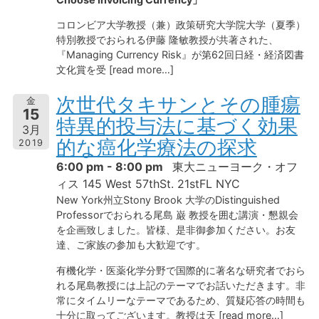
コロンビア大学教授（兼）政策研究大学院大学（夏季）
特別教授でおられる伊藤 隆敏教授が共著された、
『Managing Currency Risk』が第62回日経・経済図書
文化賞を受 [read more…]
次世代タキサンとその腫瘍
金
15
特異的投与法に基づく効果
3月
的な癌化学療法の探求
2019
6:00 pm - 8:00 pm
東大ニューヨーク・オフ
ィス 145 West 57thSt. 21stFL NYC
New York州立Stony Brook 大学のDistinguished
Professorでおられる尾島 巌 教授を囲む講演・懇親会
を企画致しました。皆様、是非御参加ください。お友
達、ご家族の参加も大歓迎です。
有機化学・医薬化学分野で国際的に著名な研究者でおら
れる尾島教授には上記のテーマでお話いただきます。非
常にタイムリーなテーマであるため、質疑応答の時間も
十分に取ってございます。教授は天 [read more…]