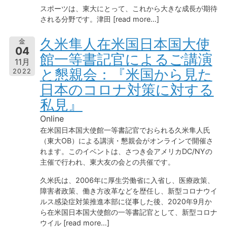
スポーツは、東大にとって、これから大きな成長が期待
される分野です。津田 [read more…]
久米隼人在米国日本国大使
金
04
館一等書記官によるご講演
11月
と懇親会：『米国から見た
2022
日本のコロナ対策に対する
私見』
Online
在米国日本国大使館一等書記官でおられる久米隼人氏
（東大OB）による講演・懇親会がオンラインで開催さ
れます。このイベントは、さつき会アメリカDC/NYの
主催で行われ、東大友の会との共催です。
久米氏は、2006年に厚生労働省に入省し、医療政策、
障害者政策、働き方改革などを歴任し、新型コロナウイ
ルス感染症対策推進本部に従事した後、2020年9月か
ら在米国日本国大使館の一等書記官として、新型コロナ
ウイル [read more…]