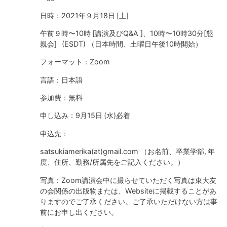
日時：2021年９月18日 [土]
午前９時〜10時 [講演及びQ&A ]、10時〜10時30分[懇
親会] (ESDT) （日本時間、土曜日午後10時開始）
フォーマット：Zoom
言語：日本語
参加費：無料
申し込み：9月15日 (水)必着
申込先：
satsukiamerika(at)gmail.com （お名前、卒業学部, 年
度、住所、勤務/所属先をご記入ください。）
写真：Zoom講演会中に撮らせていただく写真は東大友
の会関係の出版物または、Websiteに掲載することがあ
りますのでご了承ください。ご了承いただけない方は事
前にお申し出ください。