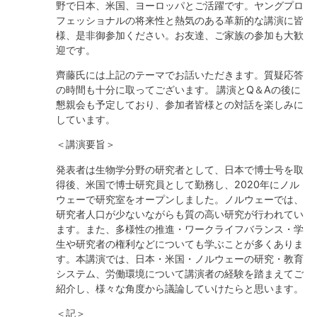
野で日本、米国、ヨーロッパとご活躍です。ヤングプロ
フェッショナルの将来性と熱気のある革新的な講演に皆
様、是非御参加ください。お友達、ご家族の参加も大歓
迎です。
齊藤氏には上記のテーマでお話いただきます。質疑応答
の時間も十分に取ってございます。 講演とQ＆Aの後に
懇親会も予定しており、参加者皆様との対話を楽しみに
しています。
＜講演要旨＞
発表者は生物学分野の研究者として、日本で博士号を取
得後、米国で博士研究員として勤務し、2020年にノル
ウェーで研究室をオープンしました。ノルウェーでは、
研究者人口が少ないながらも質の高い研究が行われてい
ます。また、多様性の推進・ワークライフバランス・学
生や研究者の権利などについても学ぶことが多くありま
す。本講演では、日本・米国・ノルウェーの研究・教育
システム、労働環境について講演者の経験を踏まえてご
紹介し、様々な角度から議論していけたらと思います。
＜記＞