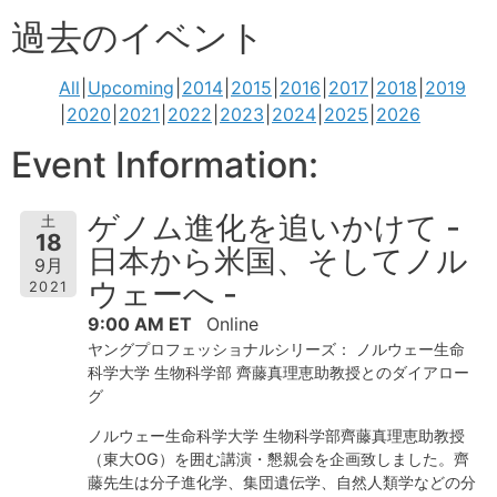
過去のイベント
All
Upcoming
2014
2015
2016
2017
2018
2019
2020
2021
2022
2023
2024
2025
2026
Event Information:
ゲノム進化を追いかけて -
土
18
日本から米国、そしてノル
9月
ウェーへ -
2021
9:00 AM ET
Online
ヤングプロフェッショナルシリーズ： ノルウェー生命
科学大学 生物科学部 齊藤真理恵助教授とのダイアロー
グ
ノルウェー生命科学大学 生物科学部齊藤真理恵助教授
（東大OG）を囲む講演・懇親会を企画致しました。齊
藤先生は分子進化学、集団遺伝学、自然人類学などの分