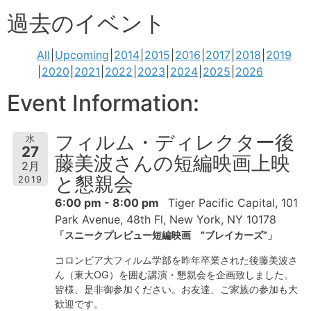
過去のイベント
All
Upcoming
2014
2015
2016
2017
2018
2019
2020
2021
2022
2023
2024
2025
2026
Event Information:
フィルム・ディレクター後
水
27
藤美波さんの短編映画上映
2月
と懇親会
2019
6:00 pm - 8:00 pm
Tiger Pacific Capital, 101
Park Avenue, 48th Fl, New York, NY 10178
「スニークプレビュー短編映画 ”ブレイカーズ”」
コロンビア大フィルム学部を昨年卒業された後藤美波さ
ん（東大OG）を囲む講演・懇親会を企画致しました。
皆様、是非御参加ください。お友達、ご家族の参加も大
歓迎です。