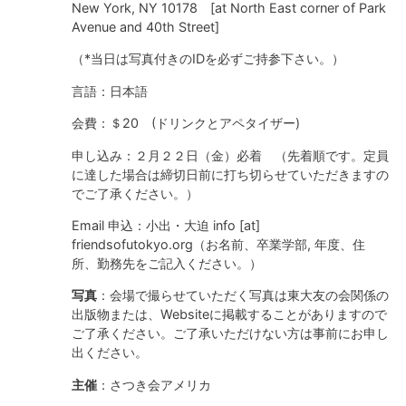
New York, NY 10178 [at North East corner of Park
Avenue and 40th Street]
（*当日は写真付きのIDを必ずご持参下さい。）
言語：日本語
会費：＄20 (ドリンクとアペタイザー)
申し込み：２月２２日（金）必着 （先着順です。定員
に達した場合は締切日前に打ち切らせていただきますの
でご了承ください。）
Email 申込：小出・大迫 info [at]
friendsofutokyo.org（お名前、卒業学部, 年度、住
所、勤務先をご記入ください。）
写真
：会場で撮らせていただく写真は東大友の会関係の
出版物または、Websiteに掲載することがありますので
ご了承ください。ご了承いただけない方は事前にお申し
出ください。
主催
：さつき会アメリカ