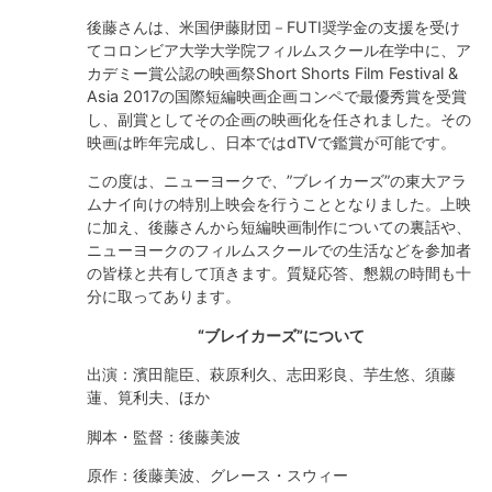
後藤さんは、米国伊藤財団－FUTI奨学金の支援を受け
てコロンビア大学大学院フィルムスクール在学中に、ア
カデミー賞公認の映画祭Short Shorts Film Festival &
Asia 2017の国際短編映画企画コンペで最優秀賞を受賞
し、副賞としてその企画の映画化を任されました。その
映画は昨年完成し、日本ではdTVで鑑賞が可能です。
この度は、ニューヨークで、”ブレイカーズ”の東大アラ
ムナイ向けの特別上映会を行うこととなりました。上映
に加え、後藤さんから短編映画制作についての裏話や、
ニューヨークのフィルムスクールでの生活などを参加者
の皆様と共有して頂きます。質疑応答、懇親の時間も十
分に取ってあります。
“
ブレイカーズ
”
について
出演：濱田龍臣、萩原利久、志田彩良、芋生悠、須藤
蓮、筧利夫、ほか
脚本・監督：後藤美波
原作：後藤美波、グレース・スウィー