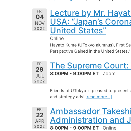
Lecture by Mr. Hayat
FRI
04
USA: “Japan’s Corona
NOV
United States”
2022
Online
Hayato Kume (UTokyo alumnus), First Secr
Perspective Gained in the United States.
The Supreme Court: W
FRI
29
8:00PM - 9:00PM ET
Zoom
JUL
2022
Friends of UTokyo is pleased to present 
and strategy advi
[read more…]
Ambassador Takeshi 
FRI
22
Administration and 
APR
2022
8:00PM - 9:00PM ET
Online