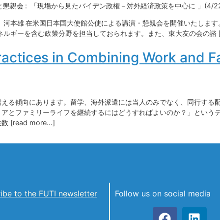
親会 : 「現場から見たバイデン政権－対外経済政策を中心に 」(4/22
 河本雄 在米国日本国大使館公使による講演・懇親会を開催いたします。
ギーを含む政策分野を担当しておられます。また、東大友の会の諮 [rea
ractices in Combining Work and Fa
向にあります。留学、海外派遣には当人のみでなく、同行する配偶者にもOppor
リアとファミリーライフを継続するにはどうすればよいのか？」という
ead more…]
ibe to the FUTI newsletter
Follow us on social media