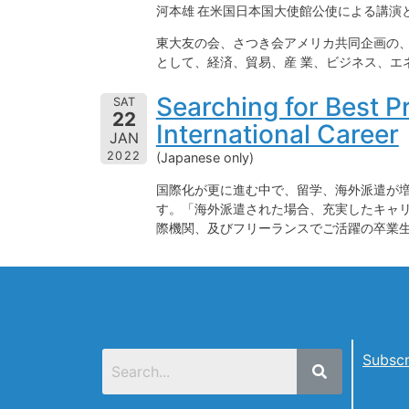
河本雄 在米国日本国大使館公使による講演と懇
東大友の会、さつき会アメリカ共同企画の、
として、経済、貿易、産 業、ビジネス、エネル
Searching for Best P
SAT
22
International Career
JAN
2022
(Japanese only)
国際化が更に進む中で、留学、海外派遣が増える傾
す。「海外派遣された場合、充実したキャ
際機関、及びフリーランスでご活躍の卒業生数 [r
Subscr